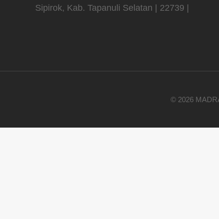
Sipirok, Kab. Tapanuli Selatan | 22739 |
© 2026 MADR