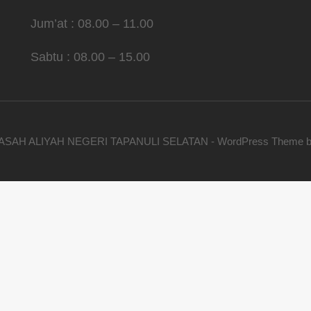
Jum’at : 08.00 – 11.00
Sabtu : 08.00 – 15.00
ASAH ALIYAH NEGERI TAPANULI SELATAN - WordPress Theme 