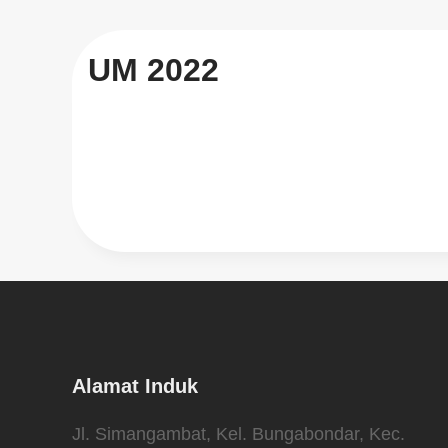
UM 2022
Alamat Induk
Jl. Simangambat, Kel. Bungabondar, Kec.