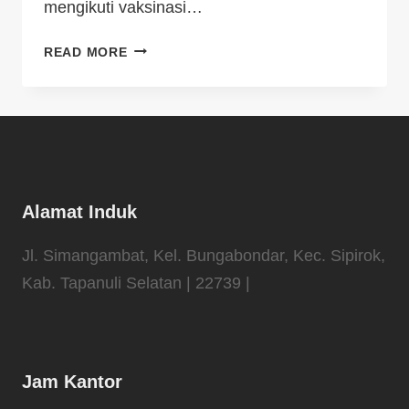
mengikuti vaksinasi…
READ MORE
Alamat Induk
Jl. Simangambat, Kel. Bungabondar, Kec. Sipirok,
Kab. Tapanuli Selatan | 22739 |
Jam Kantor