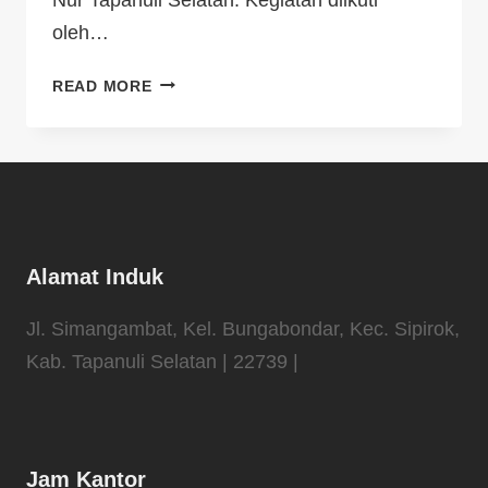
oleh…
READ MORE
Alamat Induk
Jl. Simangambat, Kel. Bungabondar, Kec. Sipirok,
Kab. Tapanuli Selatan | 22739 |
Jam Kantor