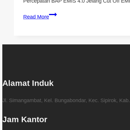
Percepatan BAP EMIS 4.0 Jelang Cut Off E
Read More
Alamat Induk
Jl. Simangambat, Kel. Bungabondar, Kec. Sipirok, Kab.
Jam Kantor