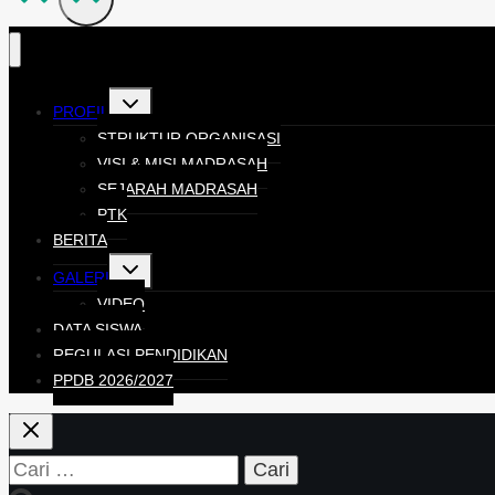
PROFIL
STRUKTUR ORGANISASI
VISI & MISI MADRASAH
SEJARAH MADRASAH
PTK
BERITA
GALERI
VIDEO
DATA SISWA
REGULASI PENDIDIKAN
PPDB 2026/2027