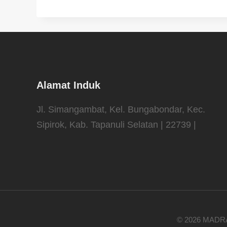
Alamat Induk
Jl. Simangambat, Kel. Bungabondar, Kec.
Sipirok, Kab. Tapanuli Selatan | 22739 |
© 2026 MADR