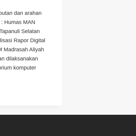
butan dan arahan
r : Humas MAN
Tapanuli Selatan
isasi Rapor Digital
M Madrasah Aliyah
an dilaksanakan
torium komputer