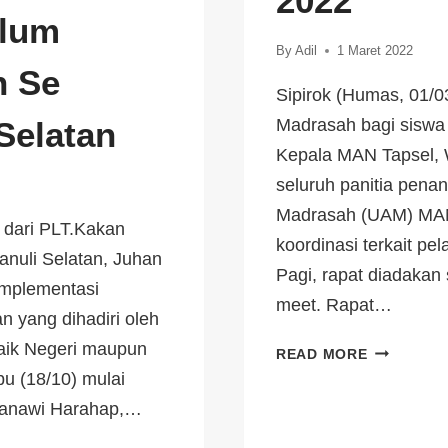
2022
ulum
By
Adil
1 Maret 2022
h Se
Sipirok (Humas, 01/0
Selatan
Madrasah bagi siswa 
Kepala MAN Tapsel,
seluruh panitia pena
Madrasah (UAM) MAN
 dari PLT.Kakan
koordinasi terkait p
nuli Selatan, Juhan
Pagi, rapat diadakan 
 Implementasi
meet. Rapat…
 yang dihadiri oleh
aik Negeri maupun
READ MORE
u (18/10) mulai
 Sanawi Harahap,…