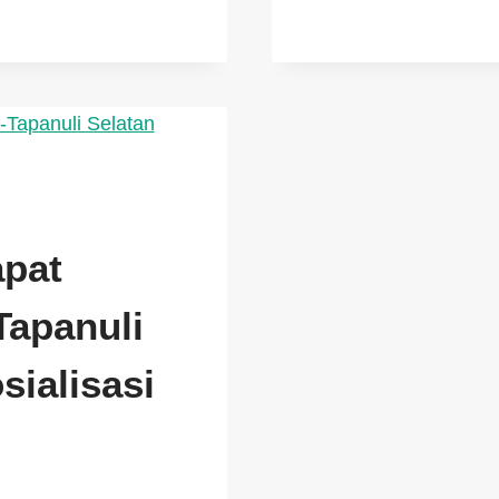
apat
Tapanuli
sialisasi