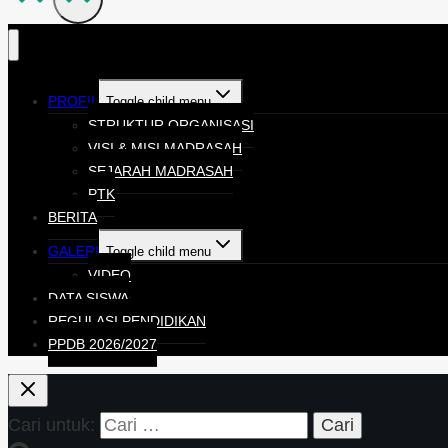
PROFIL
Toggle child menu
STRUKTUR ORGANISASI
VISI & MISI MADRASAH
SEJARAH MADRASAH
PTK
BERITA
GALERI
Toggle child menu
VIDEO
DATA SISWA
REGULASI PENDIDIKAN
PPDB 2026/2027
Cari untuk: