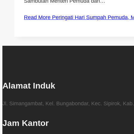
Sambutan Menteri Pemuda dan…
Read More
Peringati Hari Sumpah Pemuda, M
Alamat Induk
Jl. Simangambat, Kel. Bungabondar, Kec. Sipirok, Kab.
Jam Kantor