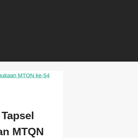
Tapsel
an MTQN