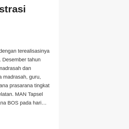
trasi
engan terealisasinya
d. Desember tahun
 madrasah dan
a madrasah, guru,
ana prasarana tingkat
elatan. MAN Tapsel
 dana BOS pada hari…