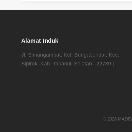
Alamat Induk
Jl. Simangambat, Kel. Bungabondar, Kec.
Sipirok, Kab. Tapanuli Selatan | 22739 |
© 2026 MADR