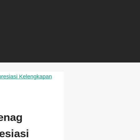
enag
esiasi