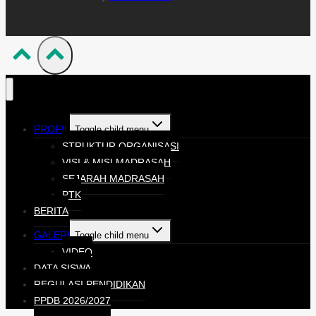
PROFIL
Toggle child menu
STRUKTUR ORGANISASI
VISI & MISI MADRASAH
SEJARAH MADRASAH
PTK
BERITA
GALERI
Toggle child menu
VIDEO
DATA SISWA
REGULASI PENDIDIKAN
PPDB 2026/2027