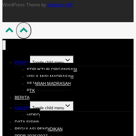
WordPress Theme by
Kadence WP
PROFIL
Toggle child menu
STRUKTUR ORGANISASI
VISI & MISI MADRASAH
SEJARAH MADRASAH
PTK
BERITA
GALERI
Toggle child menu
VIDEO
DATA SISWA
REGULASI PENDIDIKAN