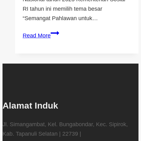
RI tahun ini memilih tema besar
“Semangat Pahlawan untuk…
Read More
Alamat Induk
Jl. Simangambat, Kel. Bungabondar, Kec. Sipirok,
Kab. Tapanuli Selatan | 22739 |