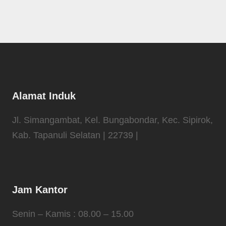
Alamat Induk
Jl. Simangambat, Kel. Bungabondar, Kec. Sipirok,
Kab. Tapanuli Selatan | 22739 |
Jam Kantor
Senin – Kamis : 08.00 – 15.00