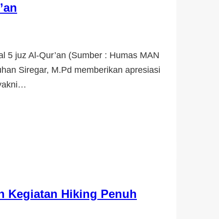
’an
al 5 juz Al-Qur’an (Sumber : Humas MAN
uhan Siregar, M.Pd memberikan apresiasi
 yakni…
n Kegiatan Hiking Penuh