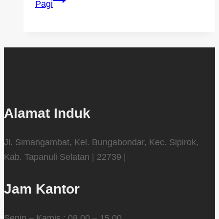
Pagi
Alamat Induk
Jl. Simangambat, Kel. Bungabondar, Kec. Sipirok,
Kab. Tapanuli Selatan | 22739 |
Jam Kantor
Senin – Kamis : 08.00 – 15.00