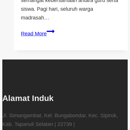
semangat kebersamaan antara guru serta
siswa. Pagi hari, seluruh warga
madrasah…
Read More
Alamat Induk
Jl. Simangambat, Kel. Bungabondar, Kec. Sipirok,
Kab. Tapanuli Selatan | 22739 |