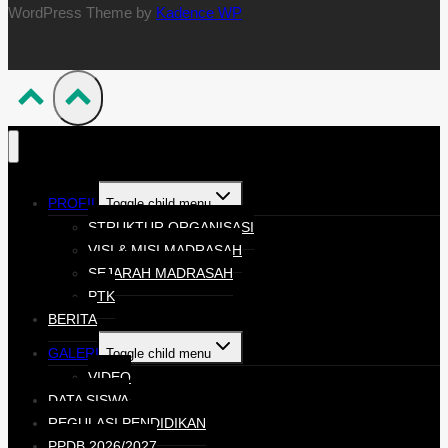
WordPress Theme by
Kadence WP
PROFIL
Toggle child menu
STRUKTUR ORGANISASI
VISI & MISI MADRASAH
SEJARAH MADRASAH
PTK
BERITA
GALERI
Toggle child menu
VIDEO
DATA SISWA
REGULASI PENDIDIKAN
PPDB 2026/2027